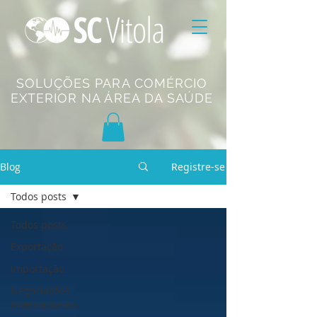
SOLUÇÕES PARA COMÉRCIO
EXTERIOR NA ÁREA DA SAÚDE
Blog
Registre-se
Todos posts
Todos posts
Exportação
Importação
Negociações
internacionais